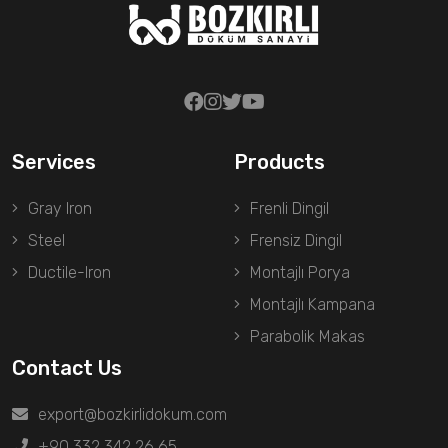
Services
Products
Gray Iron
Frenli Dingil
Steel
Frensiz Dingil
Ductile-Iron
Montajlı Porya
Montajlı Kampana
Parabolik Makas
Contact Us
export@bozkirlidokum.com
+90 332 342 26 65