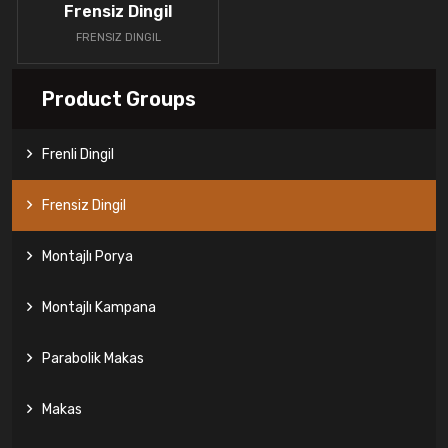
Frensiz Dingil
FRENSIZ DINGIL
Product Groups
Frenli Dingil
Frensiz Dingil
Montajlı Porya
Montajlı Kampana
Parabolik Makas
Makas