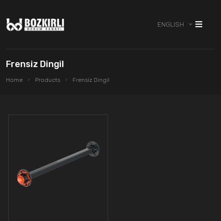
ENGLISH
Frensiz Dingil
Home
Products
Frensiz Dingil