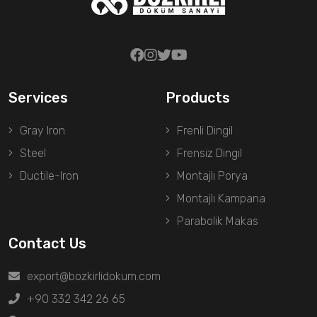
Services
Products
Gray Iron
Frenli Dingil
Steel
Frensiz Dingil
Ductile-Iron
Montajlı Porya
Montajlı Kampana
Parabolik Makas
Contact Us
export@bozkirlidokum.com
+90 332 342 26 65