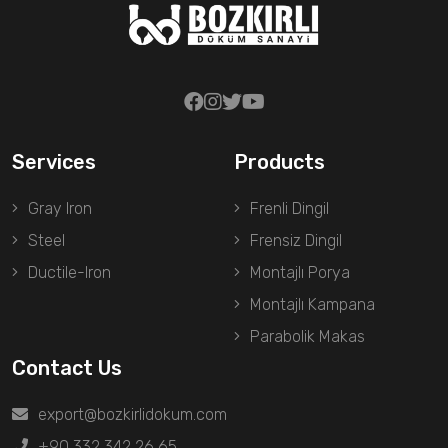
Services
Products
Gray Iron
Frenli Dingil
Steel
Frensiz Dingil
Ductile-Iron
Montajlı Porya
Montajlı Kampana
Parabolik Makas
Contact Us
export@bozkirlidokum.com
+90 332 342 26 65