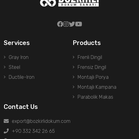
Services
Products
Gray Iron
Frenli Dingil
Steel
Frensiz Dingil
Ductile-Iron
Montajlı Porya
Montajlı Kampana
Parabolik Makas
Contact Us
export@bozkirlidokum.com
+90 332 342 26 65