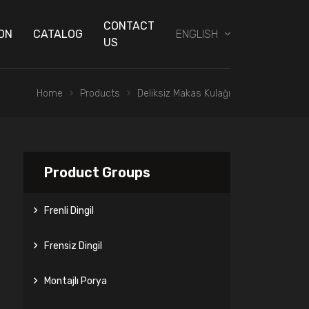
CONTACT
ON
CATALOG
ENGLISH
US
Home
Products
Deliksiz Makas Kulağı
Product Groups
Frenli Dingil
Frensiz Dingil
Montajlı Porya