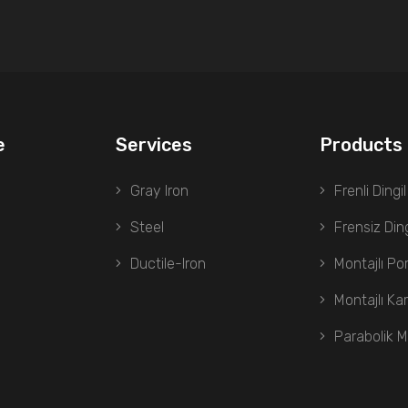
e
Services
Products
Gray Iron
Frenli Dingil
Steel
Frensiz Ding
Ductile-Iron
Montajlı Po
Montajlı K
Parabolik 