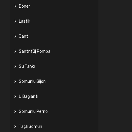
Döner
Lastik
Jant
Santrifüj Pompa
Su Tankı
Somunlu Bijon
U Bağlantı
Somunlu Perno
Taçlı Somun