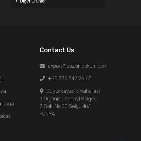
Diğer Ürünler
Contact Us
export@bozkirlidokum.com
il
+90 332 342 26 65
rya
Büyükkayacık Mahallesi
3 Organize Sanayi Bölgesi
ampana
7. Sok. No:20 Selçuklu/
KONYA
Makas